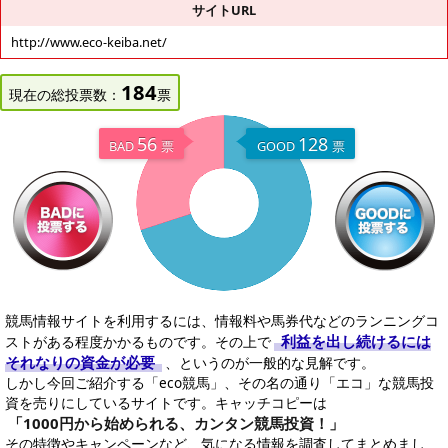
サイトURL
http://www.eco-keiba.net/
184
現在の総投票数：
票
56
128
BAD
票
GOOD
票
競馬情報サイトを利用するには、情報料や馬券代などのランニングコ
利益を出し続けるには
ストがある程度かかるものです。その上で
それなりの資金が必要
、というのが一般的な見解です。
しかし今回ご紹介する「eco競馬」、その名の通り「エコ」な競馬投
資を売りにしているサイトです。キャッチコピーは
「1000円から始められる、カンタン競馬投資！」
その特徴やキャンペーンなど、気になる情報を調査してまとめまし