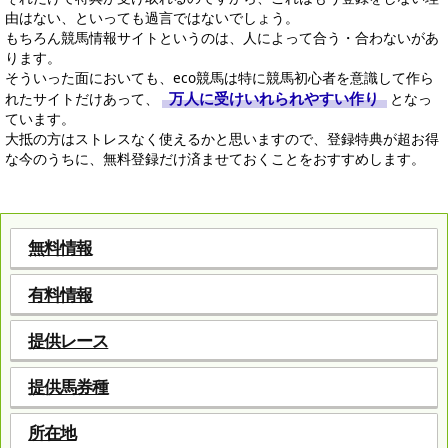
由はない、といっても過言ではないでしょう。
もちろん競馬情報サイトというのは、人によって合う・合わないがあ
ります。
そういった面においても、eco競馬は特に競馬初心者を意識して作ら
万人に受けいれられやすい作り
れたサイトだけあって、
となっ
ています。
大抵の方はストレスなく使えるかと思いますので、登録特典が超お得
な今のうちに、無料登録だけ済ませておくことをおすすめします。
無料情報
有料情報
提供レース
提供馬券種
所在地