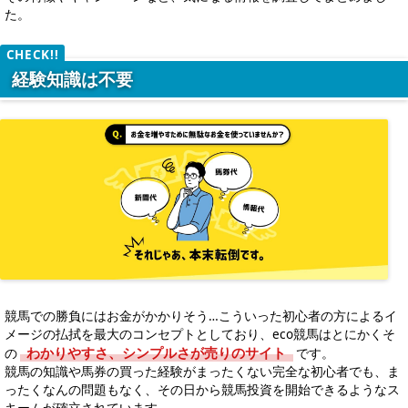
た。
経験知識は不要
競馬での勝負にはお金がかかりそう…こういった初心者の方によるイ
メージの払拭を最大のコンセプトとしており、eco競馬はとにかくそ
わかりやすさ、シンプルさが売りのサイト
の
です。
競馬の知識や馬券の買った経験がまったくない完全な初心者でも、ま
ったくなんの問題もなく、その日から競馬投資を開始できるようなス
キームが確立されています。