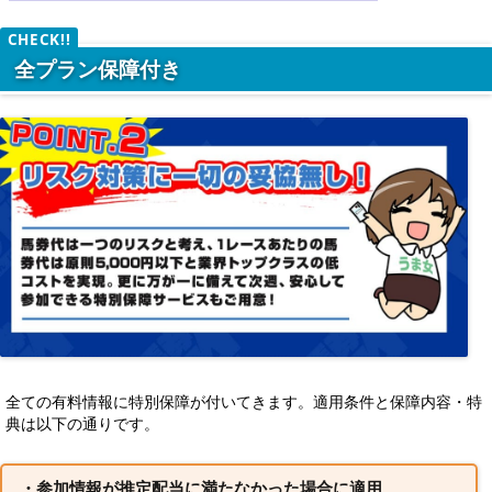
全プラン保障付き
全ての有料情報に特別保障が付いてきます。適用条件と保障内容・特
典は以下の通りです。
・参加情報が推定配当に満たなかった場合に適用