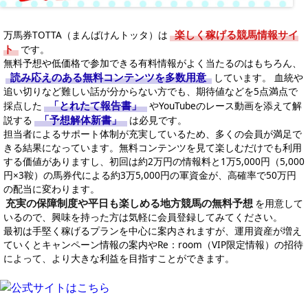
楽しく稼げる競馬情報サイ
万馬券TOTTA（まんばけんトッタ）は
ト
です。
無料予想や低価格で参加できる有料情報がよく当たるのはもちろん、
読み応えのある無料コンテンツを多数用意
しています。 血統や
追い切りなど難しい話が分からない方でも、期待値などを5点満点で
「とれたて報告書」
採点した
やYouTubeのレース動画を添えて解
「予想解体新書」
説する
は必見です。
担当者によるサポート体制が充実しているため、多くの会員が満足で
きる結果になっています。無料コンテンツを見て楽しむだけでも利用
する価値がありますし、初回は約2万円の情報料と1万5,000円（5,000
円×3鞍）の馬券代による約3万5,000円の軍資金が、高確率で50万円
の配当に変わります。
充実の保障制度や平日も楽しめる地方競馬の無料予想
を用意して
いるので、興味を持った方は気軽に会員登録してみてください。
最初は手堅く稼げるプランを中心に案内されますが、運用資産が増え
ていくとキャンペーン情報の案内やRe：room（VIP限定情報）の招待
によって、より大きな利益を目指すことができます。