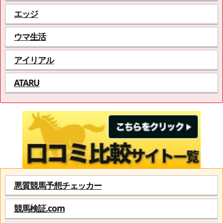
エッジ
ウマ生活
アイリアル
ATARU
悪質競馬予想チェッカー
競馬検証.com