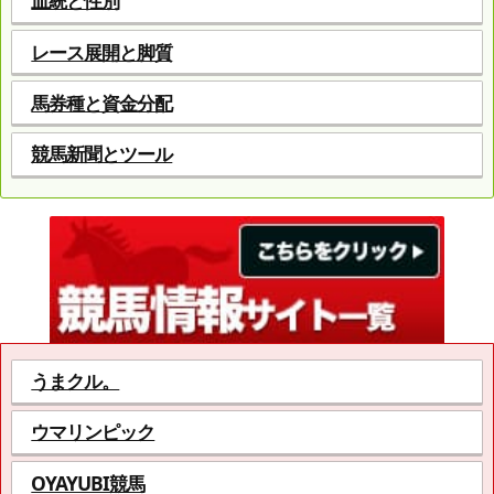
血統と性別
レース展開と脚質
馬券種と資金分配
競馬新聞とツール
うまクル。
ウマリンピック
OYAYUBI競馬