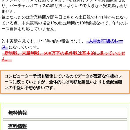
り、バーチャルオフィスの取り扱いはないので大きな不安要素はあり
ません。
気になったのは営業時間が開催日にあたる土日祝でも11時からになっ
ている点。中央競馬の場合1Rの出走時間は10時前後なので、午前のレ
ース自体を対応していません。
大半が午後のレー
的中実績を見ても、1〜3Rの的中報告はなく、
ス
になっています。
新馬戦、未勝利戦、500万下の条件戦は基本的に扱っていませ
ん。
コンピューター予想も駆使しているのでデータが豊富な午後のレ
ースに絞っていますが、全体的には高額配当狙いよりも低配当狙
いの手堅い予想が多いです。
無料情報
有料情報