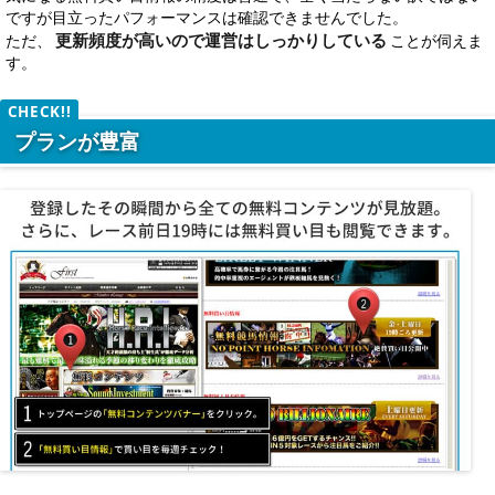
ですが目立ったパフォーマンスは確認できませんでした。
更新頻度が高いので運営はしっかりしている
ただ、
ことが伺えま
す。
プランが豊富