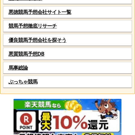
悪徳競馬予想会社サイト一覧
競馬予想徹底リサーチ
優良競馬予想会社を探そう
悪質競馬予想DB
馬事総論
ぶっちゃ競馬