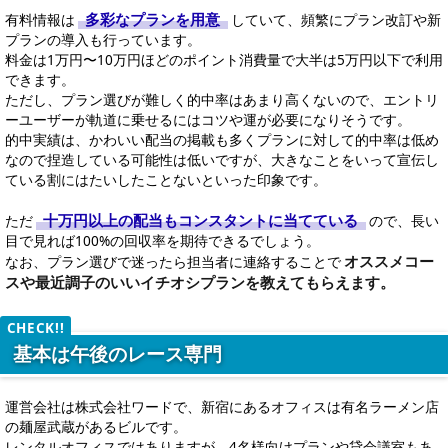
多彩なプランを用意
有料情報は
していて、頻繁にプラン改訂や新
プランの導入も行っています。
料金は1万円〜10万円ほどのポイント消費量で大半は5万円以下で利用
できます。
ただし、プラン選びが難しく的中率はあまり高くないので、エントリ
ーユーザーが軌道に乗せるにはコツや運が必要になりそうです。
的中実績は、かわいい配当の掲載も多くプランに対して的中率は低め
なので捏造している可能性は低いですが、大きなことをいって宣伝し
ている割にはたいしたことないといった印象です。
十万円以上の配当もコンスタントに当てている
ただ
ので、長い
目で見れば100%の回収率を期待できるでしょう。
オススメコー
なお、プラン選びで迷ったら担当者に連絡することで
スや最近調子のいいイチオシプランを教えてもらえます。
基本は午後のレース専門
運営会社は株式会社ワードで、新宿にあるオフィスは有名ラーメン店
の麺屋武蔵があるビルです。
レンタルオフィスではありますが、4名様向けプランや貸会議室もあ