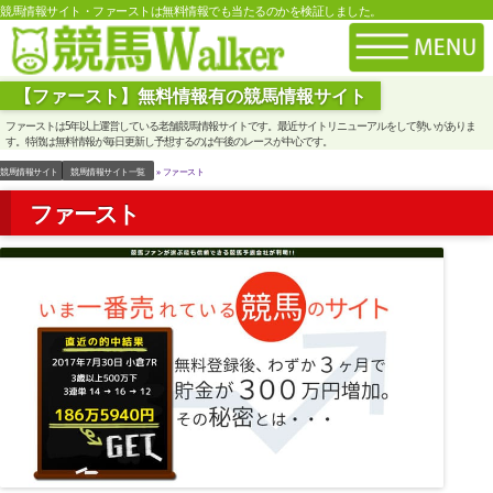
競馬情報サイト・ファーストは無料情報でも当たるのかを検証しました。
【ファースト】無料情報有の競馬情報サイト
ファーストは5年以上運営している老舗競馬情報サイトです。最近サイトリニューアルをして勢いがありま
す。特徴は無料情報が毎日更新し予想するのは午後のレースが中心です。
競馬情報サイト
競馬情報サイト一覧
»
ファースト
ファースト