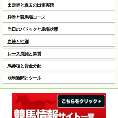
出走馬と過去の出走実績
枠番と競馬場コース
当日のパドックと馬場状態
血統と性別
レース展開と脚質
馬券種と資金分配
競馬新聞とツール