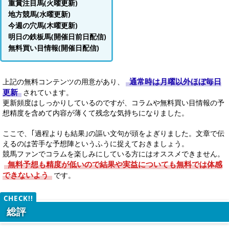
重賞注目馬(火曜更新)
地方競馬(水曜更新)
今週の穴馬(木曜更新)
明日の鉄板馬(開催日前日配信)
無料買い目情報(開催日配信)
通常時は月曜以外ほぼ毎日
上記の無料コンテンツの用意があり、
更新
されています。
更新頻度はしっかりしているのですが、コラムや無料買い目情報の予
想精度を含めて内容が薄くて残念な気持ちになりました。
ここで、｢過程よりも結果｣の謳い文句が頭をよぎりました。文章で伝
えるのは苦手な予想陣というふうに捉えておきましょう。
競馬ファンでコラムを楽しみにしている方にはオススメできません。
無料予想も精度が低いので結果や実益についても無料では体感
できないよう
です。
総評