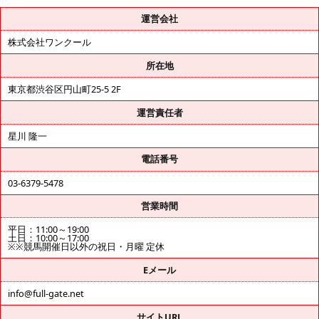
運営会社
株式会社ワンクール
所在地
東京都渋谷区円山町25-5 2F
運営責任者
星川 隆一
電話番号
03-6379-5478
営業時間
平日：11:00～19:00
土日：10:00～17:00
※※競馬開催日以外の祝日・月曜 定休
Eメール
info@full-gate.net
サイトURL