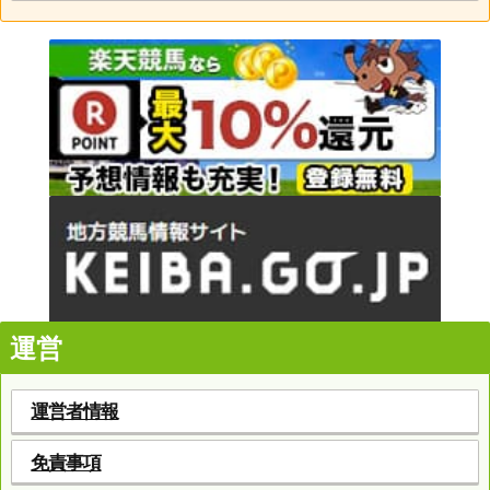
運営
運営者情報
免責事項