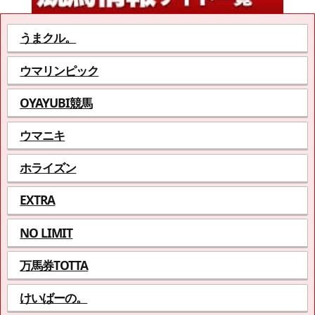
うまクル。
ウマリンピック
OYAYUBI競馬
ウマニキ
ホライズン
EXTRA
NO LIMIT
万馬券TOTTA
けいばーの。