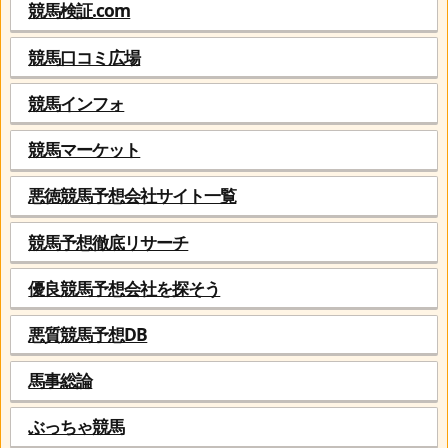
競馬検証.com
競馬口コミ広場
競馬インフォ
競馬マーケット
悪徳競馬予想会社サイト一覧
競馬予想徹底リサーチ
優良競馬予想会社を探そう
悪質競馬予想DB
馬事総論
ぶっちゃ競馬