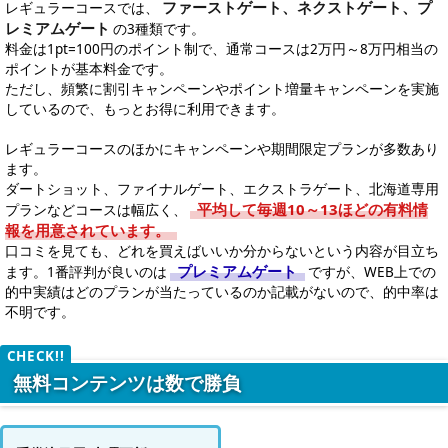
ファーストゲート、ネクストゲート、プ
レギュラーコースでは、
レミアムゲート
の3種類です。
料金は1pt=100円のポイント制で、通常コースは2万円～8万円相当の
ポイントが基本料金です。
ただし、頻繁に割引キャンペーンやポイント増量キャンペーンを実施
しているので、もっとお得に利用できます。
レギュラーコースのほかにキャンペーンや期間限定プランが多数あり
ます。
ダートショット、ファイナルゲート、エクストラゲート、北海道専用
平均して毎週10～13ほどの有料情
プランなどコースは幅広く、
報を用意されています。
口コミを見ても、どれを買えばいいか分からないという内容が目立ち
プレミアムゲート
ます。1番評判が良いのは
ですが、WEB上での
的中実績はどのプランが当たっているのか記載がないので、的中率は
不明です。
無料コンテンツは数で勝負