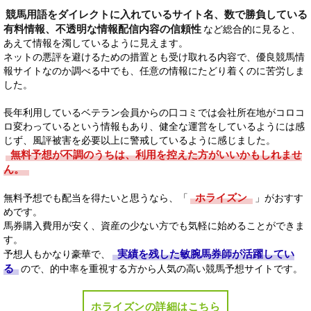
競馬用語をダイレクトに入れているサイト名、数で勝負している
有料情報、不透明な情報配信内容の信頼性
など総合的に見ると、
あえて情報を濁しているように見えます。
ネットの悪評を避けるための措置とも受け取れる内容で、優良競馬情
報サイトなのか調べる中でも、任意の情報にたどり着くのに苦労しま
した。
長年利用しているベテラン会員からの口コミでは会社所在地がコロコ
ロ変わっているという情報もあり、健全な運営をしているようには感
じず、風評被害を必要以上に警戒しているように感じました。
無料予想が不調のうちは、利用を控えた方がいいかもしれませ
ん。
ホライズン
無料予想でも配当を得たいと思うなら、「
」がおすす
めです。
馬券購入費用が安く、資産の少ない方でも気軽に始めることができま
す。
実績を残した敏腕馬券師が活躍してい
予想人もかなり豪華で、
る
ので、的中率を重視する方から人気の高い競馬予想サイトです。
ホライズンの詳細はこちら