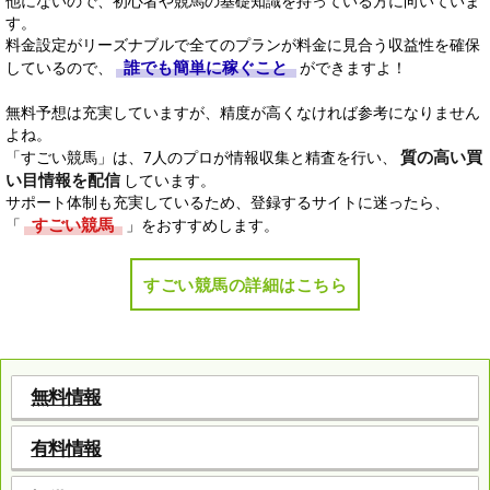
他にないので、初心者や競馬の基礎知識を持っている方に向いていま
す。
料金設定がリーズナブルで全てのプランが料金に見合う収益性を確保
誰でも簡単に稼ぐこと
しているので、
ができますよ！
無料予想は充実していますが、精度が高くなければ参考になりません
よね。
質の高い買
「すごい競馬」は、7人のプロが情報収集と精査を行い、
い目情報を配信
しています。
サポート体制も充実しているため、登録するサイトに迷ったら、
すごい競馬
「
」をおすすめします。
すごい競馬の詳細はこちら
無料情報
有料情報