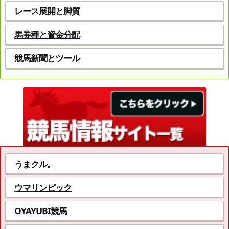
レース展開と脚質
馬券種と資金分配
競馬新聞とツール
うまクル。
ウマリンピック
OYAYUBI競馬