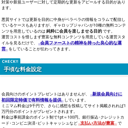
対策や新規ユーザーに対して定期的な更新をアピールする目的があり
ます。
悪質サイトでは更新を目的に中身がペラペラの情報をコラムで配信し
ているケースもありますが、ギャロップジャパンが10種の無料コンテ
純粋に会員を楽しませる目的
ンツを用意しているのは
です。
運営コストを惜しまず豊富な無料コンテンツを用意している運営スタ
会員ファーストの精神を持った良心的な運
イルを見るだけで、
営
をしていることが伝わってきます。
手頃な料金設定
新規会員向けに
会員向けのポイントプレゼントはありませんが、
初回限定特価で有料情報を提供
しています。
ミニマム料金は9千円で、さらに感想を投稿してサイト掲載されれば1
万円分のポイントがプレゼントされます。
料金は事前課金のポイント制で1pt＝100円。銀行振込･クレジットカ
支払い方法が豊富
ード･コンビニ決済･ビットキャッシュなど
で