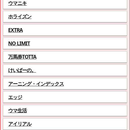
ウマニキ
ホライズン
EXTRA
NO LIMIT
万馬券TOTTA
けいばーの。
アーニング・インデックス
エッジ
ウマ生活
アイリアル