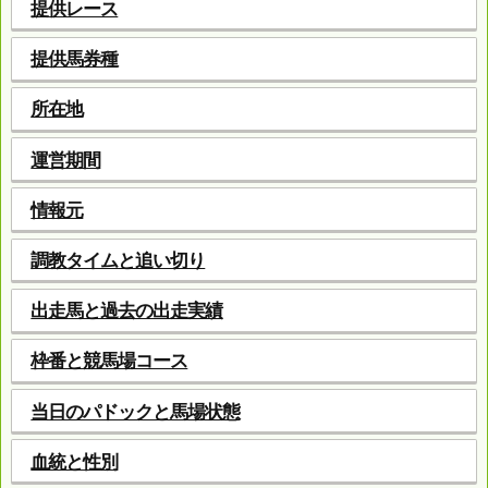
提供レース
提供馬券種
所在地
運営期間
情報元
調教タイムと追い切り
出走馬と過去の出走実績
枠番と競馬場コース
当日のパドックと馬場状態
血統と性別