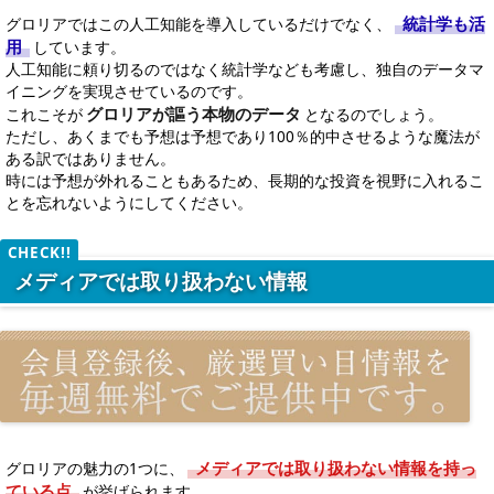
統計学も活
グロリアではこの人工知能を導入しているだけでなく、
用
しています。
人工知能に頼り切るのではなく統計学なども考慮し、独自のデータマ
イニングを実現させているのです。
グロリアが謳う本物のデータ
これこそが
となるのでしょう。
ただし、あくまでも予想は予想であり100％的中させるような魔法が
ある訳ではありません。
時には予想が外れることもあるため、長期的な投資を視野に入れるこ
とを忘れないようにしてください。
メディアでは取り扱わない情報
メディアでは取り扱わない情報を持っ
グロリアの魅力の1つに、
ている点
が挙げられます。