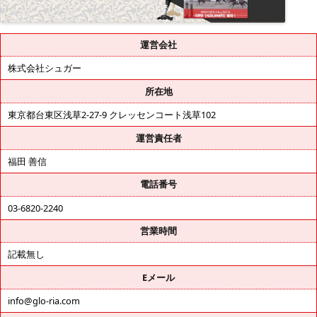
運営会社
株式会社シュガー
所在地
東京都台東区浅草2-27-9 クレッセンコート浅草102
運営責任者
福田 善信
電話番号
03-6820-2240
営業時間
記載無し
Eメール
info@glo-ria.com