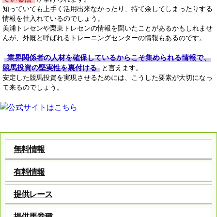
知っていても上手く活用出来なかったり、持て余してしまったりする
情報を仕入れているのでしょう。
美浦トレセンや栗東トレセンの情報を聞いたことがあるかもしれませ
んが、外厩と呼ばれるトレーニングセンターの情報もあるのです。
業界関係者の人材を確保しているからこそ集められる情報で、
競馬投資の堅実性を裏付ける
と言えます。
安定した競馬投資を実現させるためには、こうした要素が大切になっ
て来るのでしょう。
無料情報
有料情報
提供レース
提供馬券種