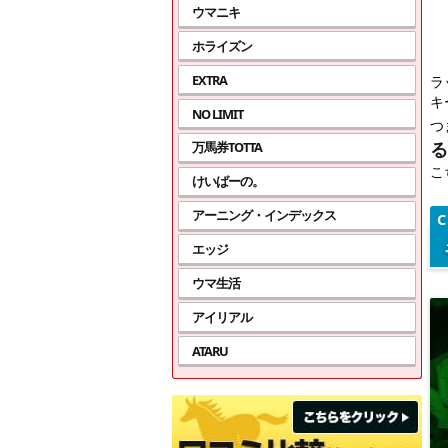
ウマニキ
ホライズン
EXTRA
ラ
キ
NO LIMIT
つ
る
万馬券TOTTA
こ
けいばーの。
アーニング・インデックス
エッジ
ウマ生活
アイリアル
ATARU