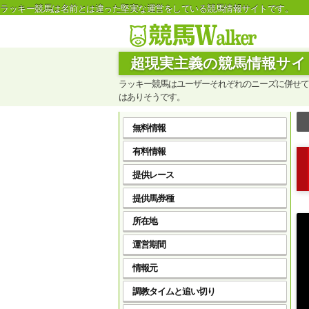
ラッキー競馬は名前とは違った堅実な運営をしている競馬情報サイトです。
超現実主義の競馬情報サイ
ラッキー競馬はユーザーそれぞれのニーズに併せて
はありそうです。
無料情報
有料情報
提供レース
提供馬券種
所在地
運営期間
情報元
調教タイムと追い切り