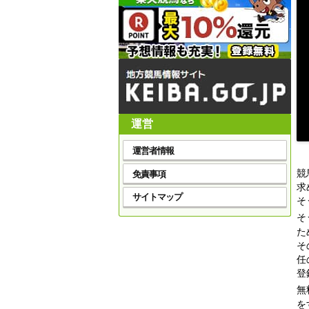
運営
運営者情報
競
免責事項
求
サイトマップ
そ
そ
た
そ
任
登
無
を