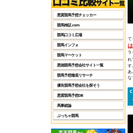
悪質競馬予想チェッカー
競馬検証.com
競馬口コミ広場
て
は
競馬インフォ
ラ
競馬マーケット
れ
悪徳競馬予想会社サイト一覧
す
あ
競馬予想徹底リサーチ
な
優良競馬予想会社を探そう
悪質競馬予想DB
馬事総論
ぶっちゃ競馬