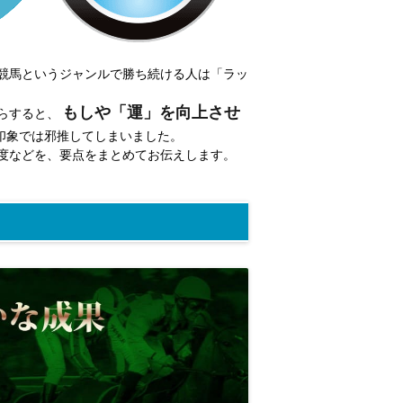
競馬というジャンルで勝ち続ける人は「ラッ
もしや「運」を向上させ
らすると、
印象では邪推してしまいました。
度などを、要点をまとめてお伝えします。