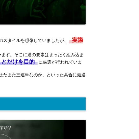
実際
のスタイルを想像していましたが、
います。そこに運の要素はまったく組み込ま
ことだけを目的
に厳選が行われていま
はたまた三連単なのか、といった具合に最適