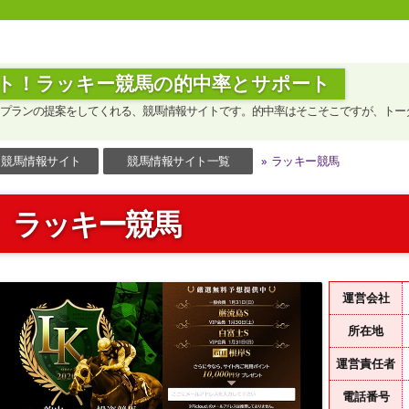
ト！ラッキー競馬の的中率とサポート
プランの提案をしてくれる、競馬情報サイトです。的中率はそこそこですが、トー
競馬情報サイト
競馬情報サイト一覧
»
ラッキー競馬
ラッキー競馬
運営会社
所在地
運営責任者
電話番号