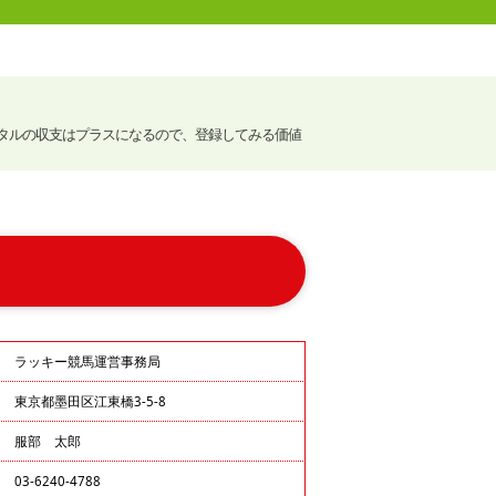
タルの収支はプラスになるので、登録してみる価値
ラッキー競馬運営事務局
東京都墨田区江東橋3-5-8
服部 太郎
03-6240-4788