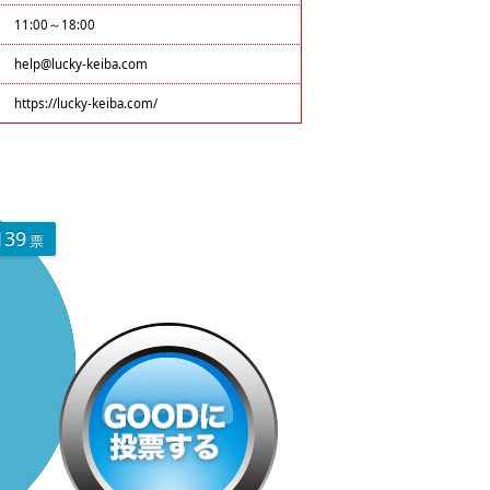
11:00～18:00
help@lucky-keiba.com
https://lucky-keiba.com/
139
票