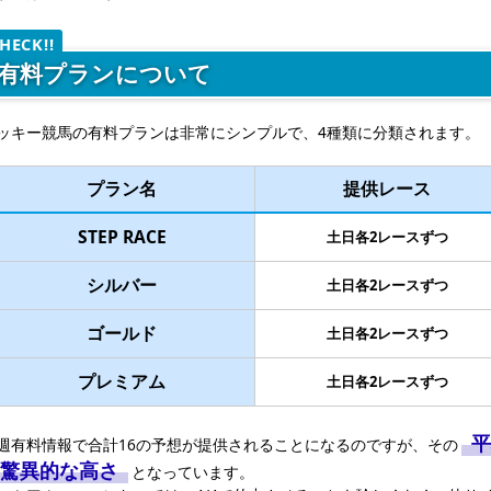
有料プランについて
ッキー競馬の有料プランは非常にシンプルで、4種類に分類されます。
プラン名
提供レース
STEP RACE
土日各2レースずつ
シルバー
土日各2レースずつ
ゴールド
土日各2レースずつ
プレミアム
土日各2レースずつ
平
週有料情報で合計16の予想が提供されることになるのですが、その
驚異的な高さ
となっています。