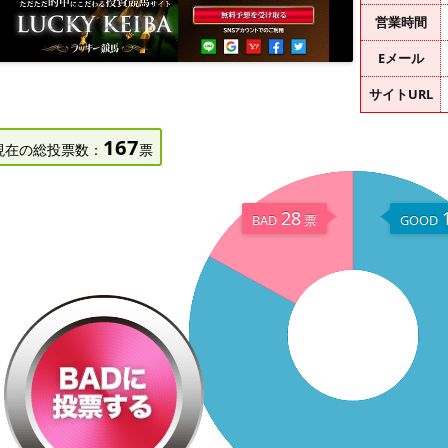
営業時間
Eメール
サイトURL
167
現在の総投票数：
票
28
BAD
票
GOOD