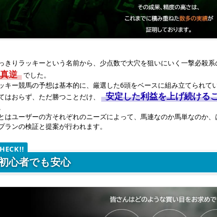
っきりラッキーという名前から、少点数で大穴を狙いにいく一撃必殺系
真逆
でした。
ッキー競馬の予想は基本的に、厳選した6頭をベースに組み立てられて
安定した利益を上げ続ける
てはおらず、ただ勝つことだけ、
。
とはユーザーの方それぞれのニーズによって、馬連なのか馬単なのか、
プランの検証と提案が行われます。
初心者でも安心