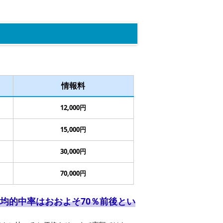
情報料
12,000円
15,000円
30,000円
70,000円
均的中率はおおよそ70％前後とい