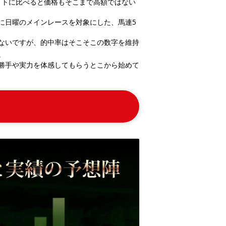
イトに比べると価格もそこまで高額ではない
に日曜のメインレースを対象にした、馬連5
ないですが、的中率はそこそこの数字を維持
。
勝手や実力を体感してもらうとこから始めて