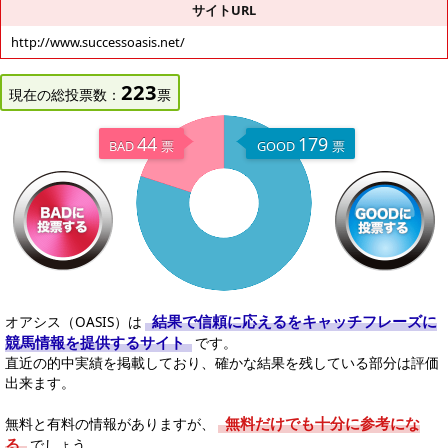
サイトURL
http://www.successoasis.net/
223
現在の総投票数：
票
44
179
BAD
票
GOOD
票
結果で信頼に応えるをキャッチフレーズに
オアシス（OASIS）は
競馬情報を提供するサイト
です。
直近の的中実績を掲載しており、確かな結果を残している部分は評価
出来ます。
無料だけでも十分に参考にな
無料と有料の情報がありますが、
る
でしょう。