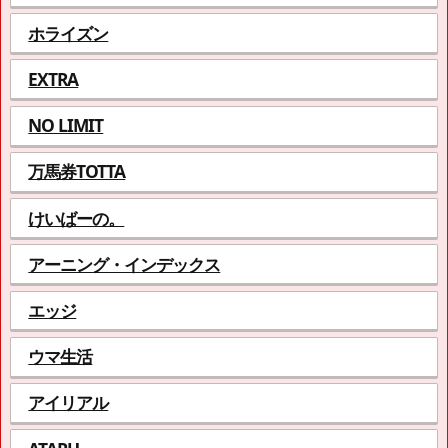
ホライズン
EXTRA
NO LIMIT
万馬券TOTTA
けいばーの。
アーニング・インデックス
エッジ
ウマ生活
アイリアル