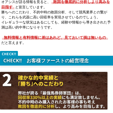
敗因を徹底的に分析しより高みを
オアシスが語る情報を見ると、
目指す
と宣言しています。
勝ちへのこだわり、不的中時の敗因分析、そして競馬業界との繋が
り、これらを武器に高い回収率を実現させているのでしょう。
イレギュラーな状況はあるにしても、経験や情報から導き出された予
測は高い的中率になりそうです。
無料情報と有料情報に差はあれど、見ておいて損は無いもの
だと言えます。
CHECK!! お客様ファーストの経営理念