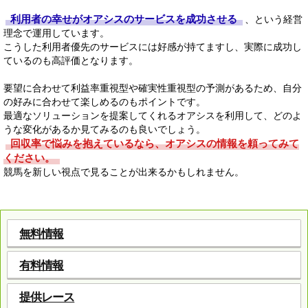
利用者の幸せがオアシスのサービスを成功させる
、という経営
理念で運用しています。
こうした利用者優先のサービスには好感が持てますし、実際に成功し
ているのも高評価となります。
要望に合わせて利益率重視型や確実性重視型の予測があるため、自分
の好みに合わせて楽しめるのもポイントです。
最適なソリューションを提案してくれるオアシスを利用して、どのよ
うな変化があるか見てみるのも良いでしょう。
回収率で悩みを抱えているなら、オアシスの情報を頼ってみて
ください。
競馬を新しい視点で見ることが出来るかもしれません。
無料情報
有料情報
提供レース