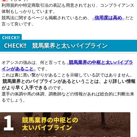
利用規約や特定商取引法の表記も用意されており、コンプライアンス
体制もしっかりしています。
信用度は高め
競馬法に関するページも掲載されているため、
だと
言って良いです。
CHECK!! 競馬業界と太いパイプライン
競馬業界の中枢と太いパイプラ
オアシスの強みは、何と言っても
インがあること
です。
これは裏に黒い繋がりがあることを示唆している訳ではありません。
競馬業界とのパイプラインがあるということは、より詳しい情報
がより早く入手できる
のです。
選手の体調や馬の体調、調教師などの情報があれば総合的に判断出来
るでしょう。