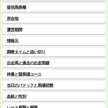
提供馬券種
所在地
運営期間
情報元
調教タイムと追い切り
出走馬と過去の出走実績
枠番と競馬場コース
当日のパドックと馬場状態
血統と性別
レース展開と脚質