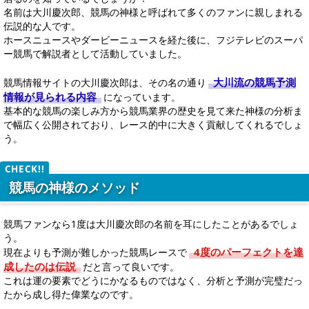
名前は大川慶次郎、競馬の神様と呼ばれて多くのファンに親しまれる
伝説的な人です。
ホースニュースやダービーニュースを経た後に、フジテレビのスーパ
ー競馬で解説者として活動していました。
大川流の競馬予測
競馬情報サイトの大川慶次郎は、その名の通り
情報が見られる内容
になっています。
基本的な競馬の楽しみ方から競馬業界の歴史を見て来た神様の分析ま
で幅広く公開されており、レース的中に大きく貢献してくれるでしょ
う。
競馬の神様のメソッド
競馬ファンなら1度は大川慶次郎の名前を耳にしたことがあるでしょ
う。
4度のパーフェクトを達
現在よりも予測が難しかった競馬レースで
成したのは伝説
だと言って良いです。
これは運の要素でどうにかなるものではなく、分析と予測が完璧だっ
たから成し得た偉業なのです。