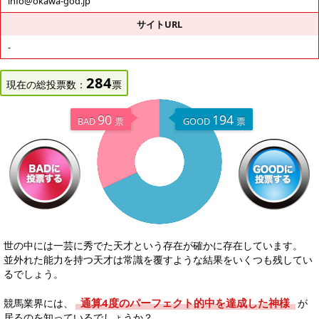
info@okawa-god.jp
サイトURL
-
284
現在の総投票数：
票
90
194
BAD
票
GOOD
票
世の中には一芸に秀でた天才という存在が確かに存在しています。
並外れた能力を持つ天才は常識を覆すような結果をいくつも残してい
るでしょう。
通算4度のパーフェクト的中を達成した神様
競馬業界には、
が
居るのを知っているでしょうか？