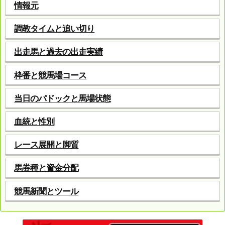
情報元
調教タイムと追い切り
出走馬と過去の出走実績
枠番と競馬場コース
当日のパドックと馬場状態
血統と性別
レース展開と脚質
馬券種と資金分配
競馬新聞とツール